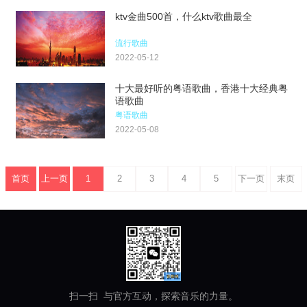
ktv金曲500首，什么ktv歌曲最全
流行歌曲
2022-05-12
十大最好听的粤语歌曲，香港十大经典粤
语歌曲
粤语歌曲
2022-05-08
首页
上一页
1
2
3
4
5
下一页
末页
扫一扫 与官方互动，探索音乐的力量。