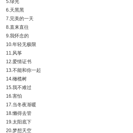
5.绿光
6.天黑黑
7.完美的一天
8.直来直往
9.我怀念的
10.年轻无极限
11.风筝
12.爱情证书
13.不能和你一起
14.橄榄树
15.我不难过
16.害怕
17.当冬夜渐暖
18.懒得去管
19.太阳底下
20.梦想天空