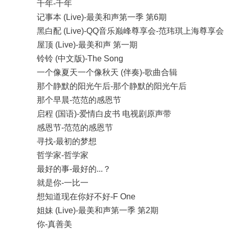
千年-千年
记事本 (Live)-最美和声第一季 第6期
黑白配 (Live)-QQ音乐巅峰尊享会-范玮琪上海尊享会
屋顶 (Live)-最美和声 第一期
铃铃 (中文版)-The Song
一个像夏天一个像秋天 (伴奏)-歌曲合辑
那个静默的阳光午后-那个静默的阳光午后
那个早晨-范范的感恩节
启程 (国语)-爱情白皮书 电视剧原声带
感恩节-范范的感恩节
寻找-最初的梦想
哲学家-哲学家
最好的事-最好的...？
就是你-一比一
想知道现在你好不好-F One
姐妹 (Live)-最美和声第一季 第2期
你-真善美