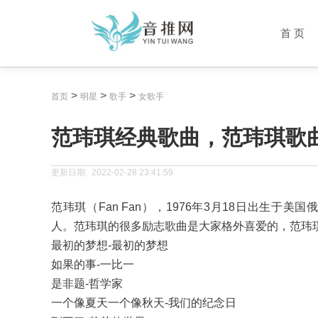
首 页
>
>
>
首页
明星
歌手
女歌手
范玮琪经典歌曲，范玮琪歌曲
更新日期:
2022-02-28 23:41:59
范玮琪（Fan Fan），1976年3月18日出生
人。范玮琪的很多励志歌曲是大家格外喜爱的，范玮琪
最初的梦想-最初的梦想
如果的事-一比一
是非题-哲学家
一个像夏天一个像秋天-我们的纪念日