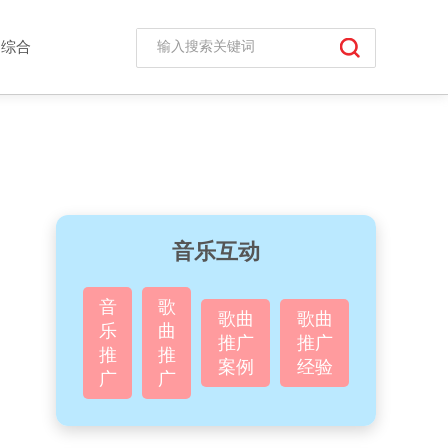
综合
音乐互动
音
歌
歌曲
歌曲
乐
曲
推广
推广
推
推
案例
经验
广
广