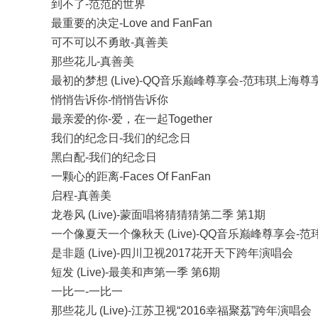
到不了-范范的世界
最重要的决定-Love and FanFan
可不可以不勇敢-真善美
那些花儿-真善美
最初的梦想 (Live)-QQ音乐巅峰尊享会-范玮琪上海尊
悄悄告诉你-悄悄告诉你
最亲爱的你-爱，在一起Together
我们的纪念日-我们的纪念日
黑白配-我们的纪念日
一颗心的距离-Faces Of FanFan
启程-真善美
龙卷风 (Live)-蒙面唱将猜猜猜第二季 第1期
一个像夏天一个像秋天 (Live)-QQ音乐巅峰尊享会-
是非题 (Live)-四川卫视2017花开天下跨年演唱会
短发 (Live)-最美和声第一季 第6期
一比一-一比一
那些花儿 (Live)-江苏卫视“2016幸福聚荔”跨年演唱会