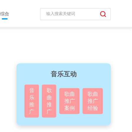
综合
音乐互动
音
歌
歌曲
歌曲
乐
曲
推广
推广
推
推
案例
经验
广
广