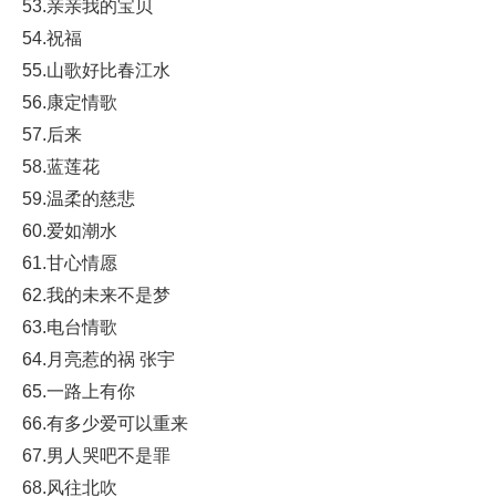
53.亲亲我的宝贝
54.祝福
55.山歌好比春江水
56.康定情歌
57.后来
58.蓝莲花
59.温柔的慈悲
60.爱如潮水
61.甘心情愿
62.我的未来不是梦
63.电台情歌
64.月亮惹的祸 张宇
65.一路上有你
66.有多少爱可以重来
67.男人哭吧不是罪
68.风往北吹