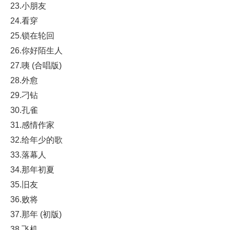
23.小朋友
24.看穿
25.锁在轮回
26.你好陌生人
27.咦 (合唱版)
28.外愈
29.刁钻
30.孔雀
31.感情作家
32.给年少的歌
33.落幕人
34.那年初夏
35.旧友
36.败将
37.那年 (初版)
38.飞机