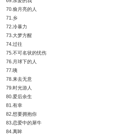
69.亲爱的我
70.偷月亮的人
71.乡
72.冷暴力
73.大梦方醒
74.过往
75.不可名状的忧伤
76.月球下的人
77.咦
78.来去无意
79.时光游人
80.爱后余生
81.有幸
82.想要拥抱你
83.恋爱中的犀牛
84.离眸