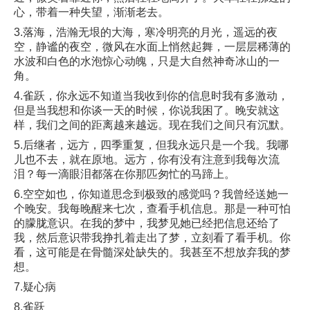
心，带着一种失望，渐渐老去。
3.落海，浩瀚无垠的大海，寒冷明亮的月光，遥远的夜
空，静谧的夜空，微风在水面上悄然起舞，一层层稀薄的
水波和白色的水泡惊心动魄，只是大自然神奇冰山的一
角。
4.雀跃，你永远不知道当我收到你的信息时我有多激动，
但是当我想和你谈一天的时候，你说我困了。晚安就这
样，我们之间的距离越来越远。现在我们之间只有沉默。
5.后继者，远方，四季重复，但我永远只是一个我。我哪
儿也不去，就在原地。远方，你有没有注意到我每次流
泪？每一滴眼泪都落在你那匹匆忙的马蹄上。
6.空空如也，你知道思念到极致的感觉吗？我曾经送她一
个晚安。我每晚醒来七次，查看手机信息。那是一种可怕
的朦胧意识。在我的梦中，我梦见她已经把信息还给了
我，然后意识带我挣扎着走出了梦，立刻看了看手机。你
看，这可能是在骨髓深处缺失的。我甚至不想放弃我的梦
想。
7.疑心病
8.雀跃