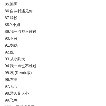
85.漆黑
86.自从我遇见你
87.轻松
88.Y小姐
89.我一点都不难过
90.不舍
91.鹦鹉
92.傀
93.从小到大
94.我一点也不难过
95.咦 (Remix版)
96.东亭
97.无心
98.爱久见人心
99.飞鸟