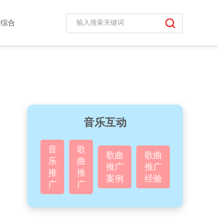
综合
音乐互动
音
歌
歌曲
歌曲
乐
曲
推广
推广
推
推
案例
经验
广
广