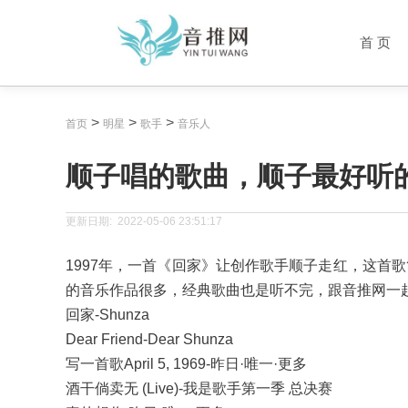
首 页
>
>
>
首页
明星
歌手
音乐人
顺子唱的歌曲，顺子最好听
更新日期:
2022-05-06 23:51:17
1997年，一首《回家》让创作歌手顺子走红，这首
的音乐作品很多，经典歌曲也是听不完，跟音推网一
回家-Shunza
Dear Friend-Dear Shunza
写一首歌April 5, 1969-昨日·唯一·更多
酒干倘卖无 (Live)-我是歌手第一季 总决赛