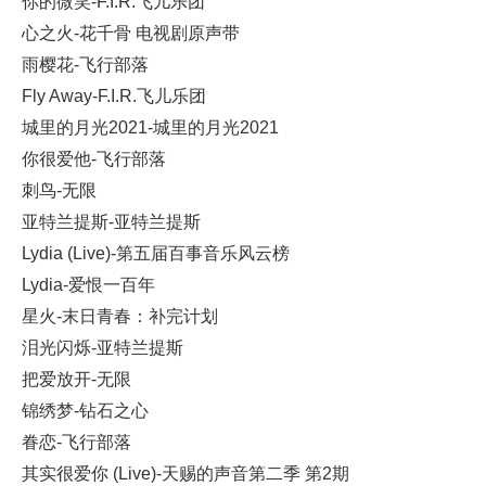
你的微笑-F.I.R.飞儿乐团
心之火-花千骨 电视剧原声带
雨樱花-飞行部落
Fly Away-F.I.R.飞儿乐团
城里的月光2021-城里的月光2021
你很爱他-飞行部落
刺鸟-无限
亚特兰提斯-亚特兰提斯
Lydia (Live)-第五届百事音乐风云榜
Lydia-爱恨一百年
星火-末日青春：补完计划
泪光闪烁-亚特兰提斯
把爱放开-无限
锦绣梦-钻石之心
眷恋-飞行部落
其实很爱你 (Live)-天赐的声音第二季 第2期