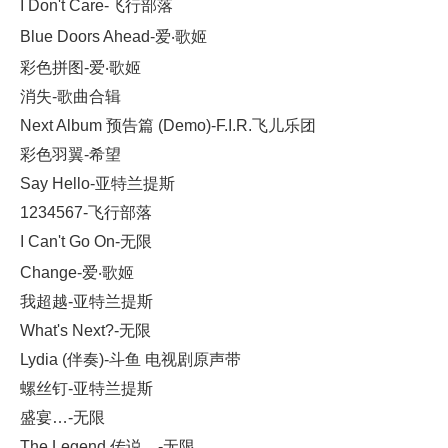
I Don't Care-飞行部落
Blue Doors Ahead-爱‧歌姬
彩色拼图-爱‧歌姬
消失-歌曲合辑
Next Album 预告篇 (Demo)-F.I.R.飞儿乐团
彩色羽翼-希望
Say Hello-亚特兰提斯
1234567-飞行部落
I Can't Go On-无限
Change-爱‧歌姬
我超越-亚特兰提斯
What's Next?-无限
Lydia (伴奏)-斗鱼 电视剧原声带
螺丝钉-亚特兰提斯
盛宴…-无限
The Legend 传说…-无限