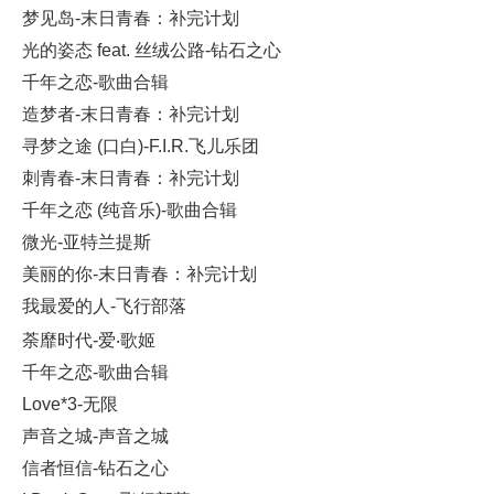
梦见岛-末日青春：补完计划
光的姿态 feat. 丝绒公路-钻石之心
千年之恋-歌曲合辑
造梦者-末日青春：补完计划
寻梦之途 (口白)-F.I.R.飞儿乐团
刺青春-末日青春：补完计划
千年之恋 (纯音乐)-歌曲合辑
微光-亚特兰提斯
美丽的你-末日青春：补完计划
我最爱的人-飞行部落
荼靡时代-爱‧歌姬
千年之恋-歌曲合辑
Love*3-无限
声音之城-声音之城
信者恒信-钻石之心