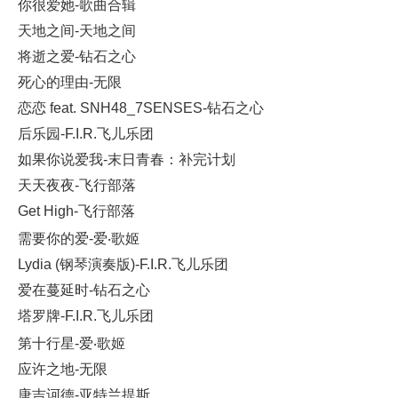
你很爱她-歌曲合辑
天地之间-天地之间
将逝之爱-钻石之心
死心的理由-无限
恋恋 feat. SNH48_7SENSES-钻石之心
后乐园-F.I.R.飞儿乐团
如果你说爱我-末日青春：补完计划
天天夜夜-飞行部落
Get High-飞行部落
需要你的爱-爱‧歌姬
Lydia (钢琴演奏版)-F.I.R.飞儿乐团
爱在蔓延时-钻石之心
塔罗牌-F.I.R.飞儿乐团
第十行星-爱‧歌姬
应许之地-无限
唐吉诃德-亚特兰提斯