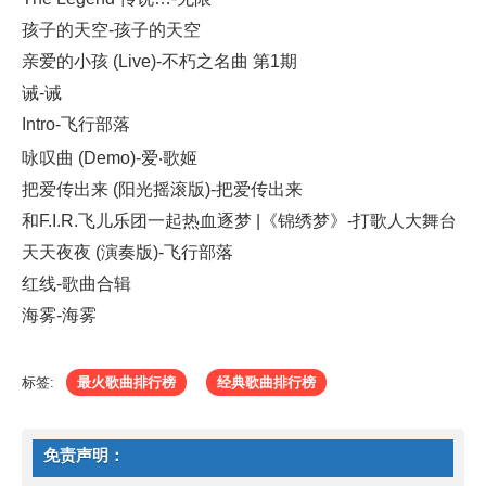
孩子的天空-孩子的天空
亲爱的小孩 (Live)-不朽之名曲 第1期
诫-诫
Intro-飞行部落
咏叹曲 (Demo)-爱‧歌姬
把爱传出来 (阳光摇滚版)-把爱传出来
和F.I.R.飞儿乐团一起热血逐梦 |《锦绣梦》-打歌人大舞台
天天夜夜 (演奏版)-飞行部落
红线-歌曲合辑
海雾-海雾
标签:
最火歌曲排行榜
经典歌曲排行榜
免责声明：