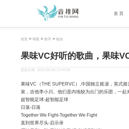
首 页
>
>
>
首页
明星
歌手
组合
果味VC好听的歌曲，果味V
更新日期:
2022-05-08 23:45:09
果味VC（THE SUPERVC）,中国独立摇滚，
泉，吉他李小川。他们是内地较为出门的乐团，一起来
超智能足球-超智能足球
日落-日落
Together We Fight-Together We Fight
直到世界尽头-启示录