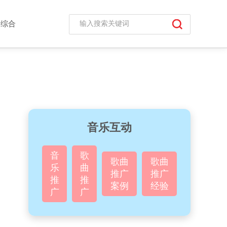
综合
音乐互动
音
歌
歌曲
歌曲
乐
曲
推广
推广
推
推
案例
经验
广
广